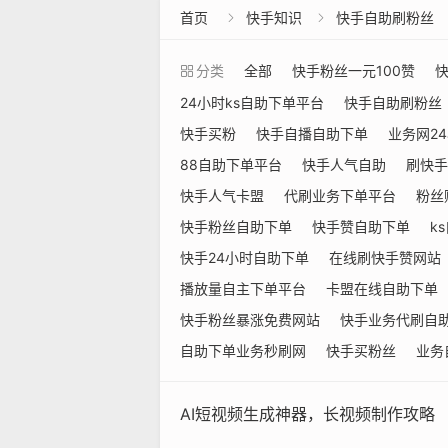
首页
快手知识
快手自助刷粉丝


分类
全部
快手粉丝一元100赞
24小时ks自助下单平台
快手自助刷粉丝
快手买粉
快手自播自助下单
业务网2
88自助下单平台
快手人气自助
刷快手
快手人气卡盟
代刷业务下单平台
粉丝
快手粉丝自助下单
快手赞自助下单
k
快手24小时自助下单
在线刷快手赞网站
播放量自主下单平台
卡盟在线自助下单
快手粉丝暴涨免费网站
快手业务代刷自
自助下单业务秒刷网
快手买粉丝
业务
AI短视频生成神器，长视频制作攻略