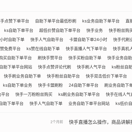
快手点赞下单平台
自助下单平台最低秒刷
ks业务自助下单平台
直
ks自助下单平台
超低价赞自助下单平台
快手业务
快手粉丝购
4小时自助下单
快手人气自助平台
卡盟自助下单24小时
快手代刷
赞免费平台
ks赞在线自助下单
快手直播人气下单平台
快手真机
购买自助下单平台
刷快手赞平台
快手买粉自助下单
快手业务自助
s自助下单平台网站
快手点赞评论代刷
快手刷人气平台
ks粉丝自
快手刷业务自助下单
快手粉丝自助平台
快手双击低价下单平台
ks自助下单业务
快手卡盟刷粉
24自助下单平台
刷业务自助下
助平台
快手一万粉粉丝购买
ks刷业务自助下单平台
快手在线人气
自助下单平台
快手人气自助下单
业务自助下单平台网站
ks低价
快手直播怎么操作，商品讲解
2个月前